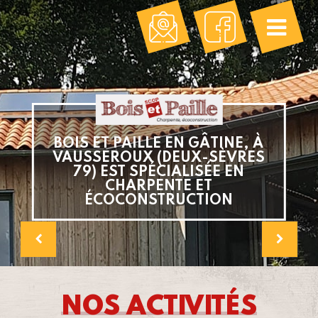
BOIS ET PAILLE EN GÂTINE, À
VAUSSEROUX (DEUX-SÈVRES
79) EST SPÉCIALISÉE EN
CHARPENTE ET
ÉCOCONSTRUCTION
Previous
Ne
NOS ACTIVITÉS