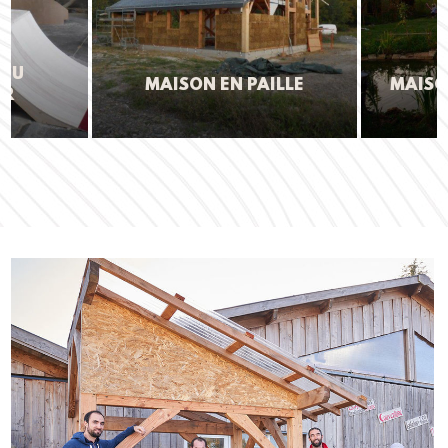
 DU
MAISON EN PAILLE
MAISO
ER